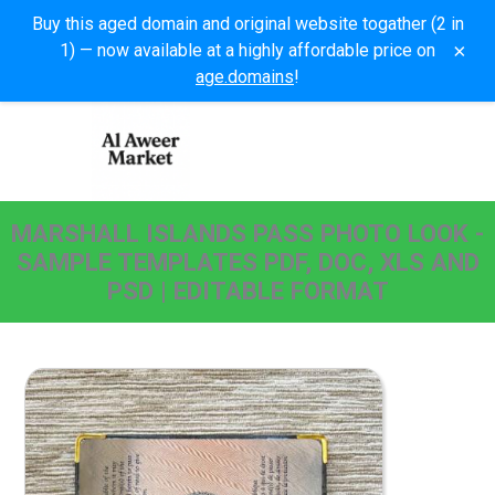
Buy this aged domain and original website togather (2 in
×
1) — now available at a highly affordable price on
age.domains
!
MARSHALL ISLANDS PASS PHOTO LOOK -
SAMPLE TEMPLATES PDF, DOC, XLS AND
PSD | EDITABLE FORMAT