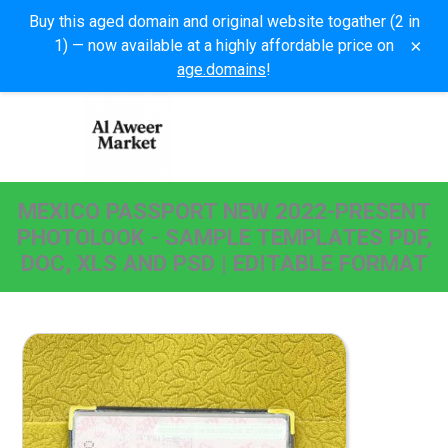
Buy this aged domain and original website togather (2 in
×
1) — now available at a highly affordable price on
age.domains
!
MEXICO PASSPORT NEW 2022-PRESENT
PHOTOLOOK - SAMPLE TEMPLATES PDF,
DOC, XLS AND PSD | EDITABLE FORMAT