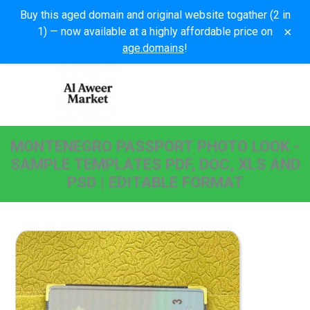
Buy this aged domain and original website togather (2 in
×
1) — now available at a highly affordable price on
age.domains
!
MONTENEGRO PASSPORT PHOTO LOOK -
SAMPLE TEMPLATES PDF, DOC, XLS AND
PSD | EDITABLE FORMAT