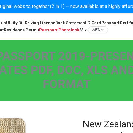
iginal website togather (2 in 1) — now available at a highly affo
 us
Utility Bill
Driving License
Bank Statement
ID Card
Passport
Certifi
nt
Residence Permit
Passport Photolook
Mix
EN
PASSPORT 2019-PRESEN
ES PDF, DOC, XLS AND
FORMAT
New Zealand