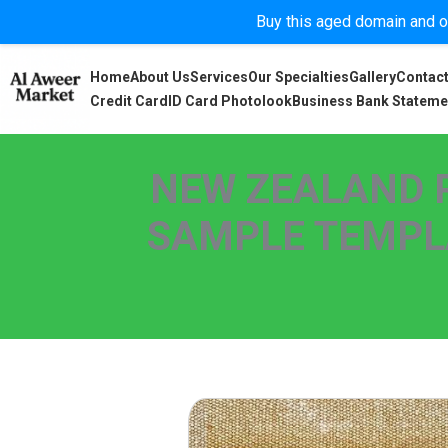
Buy this aged domain and or
Home
About Us
Services
Our Specialties
Gallery
Contact
Credit Card
ID Card Photolook
Business Bank Stateme
NEW ZEALAND 
SAMPLE TEMPLAT