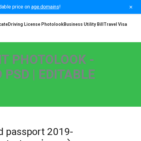
×
rdable price on
age.domains
!
cate
Driving License Photolook
Business Utility Bill
Travel Visa
T PHOTOLOOK -
 PSD | EDITABLE
 passport 2019-