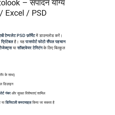
olook – संपादन योग्य
/ Excel / PSD
खें टेम्पलेट
PSD फ़ॉर्मेट
में डाउनलोड करें।
प्रिंटेबल
है। यह
पासपोर्ट फोटो सैंपल
पहचान
रोजेक्ट्स
या
सॉफ़्टवेयर टेस्टिंग
के लिए बिल्कुल
ोशॉप के साथ)
ल डिज़ाइन
ोर्ट नंबर
और सुरक्षा विशेषताएं शामिल
ै या
डिजिटली कस्टमाइज़
किया जा सकता है