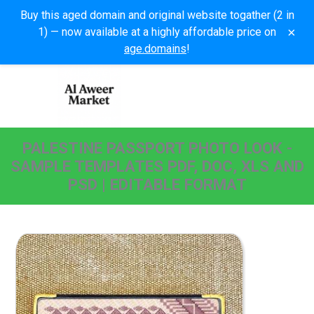
Buy this aged domain and original website togather (2 in
×
1) — now available at a highly affordable price on
age.domains
!
PALESTINE PASSPORT PHOTO LOOK -
SAMPLE TEMPLATES PDF, DOC, XLS AND
PSD | EDITABLE FORMAT