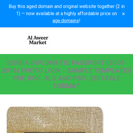
Buy this aged domain and original website togather (2 in
×
1) — now available at a highly affordable price on
age.domains
!
SERBIA DIPLOMATIC PASSPORT (2008-
2016) PHOTO LOOK - SAMPLE TEMPLATES
PDF, DOC, XLS AND PSD | EDITABLE
FORMAT