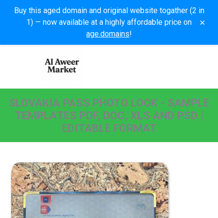
Buy this aged domain and original website togather (2 in
×
1) — now available at a highly affordable price on
age.domains
!
SLOVAKIA PASS PHOTO LOOK - SAMPLE
TEMPLATES PDF, DOC, XLS AND PSD |
EDITABLE FORMAT