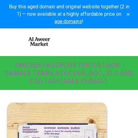
Buy this aged domain and original website togather (2 in
×
1) — now available at a highly affordable price on
age.domains
!
SWEDEN PASSPORT PHOTO LOOK -
SAMPLE TEMPLATES PDF, DOC, XLS AND
PSD | EDITABLE FORMAT