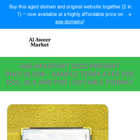
Buy this aged domain and original website togather (2 in
×
1) — now available at a highly affordable price on
age.domains
!
UAE PASSPORT 2022-PRESENT
PHOTOLOOK - SAMPLE TEMPLATES PDF,
DOC, XLS AND PSD | EDITABLE FORMAT