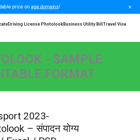
×
rdable price on
age.domains
!
cate
Driving License Photolook
Business Utility Bill
Travel Visa
OLOOK - SAMPLE
EDITABLE FORMAT
sport 2023-
olook – संपादन योग्य