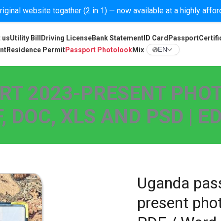
iginal website togather (2 in 1) — now available at a highly affo
 us
Utility Bill
Driving License
Bank Statement
ID Card
Passport
Certifi
nt
Residence Permit
Passport Photolook
Mix
EN
RT 2023-PRESENT PHOT
 DOC, XLS AND PSD | 
Uganda pas
present phot