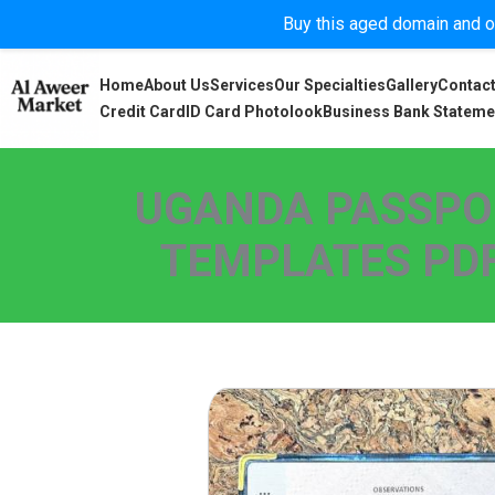
Buy this aged domain and or
Home
About Us
Services
Our Specialties
Gallery
Contact
Credit Card
ID Card Photolook
Business Bank Stateme
UGANDA PASSPO
TEMPLATES PDF,