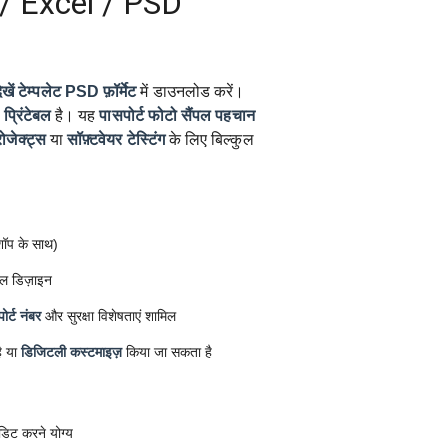
/ Excel / PSD
खें टेम्पलेट
PSD फ़ॉर्मेट
में डाउनलोड करें।
प्रिंटेबल
है। यह
पासपोर्ट फोटो सैंपल
पहचान
रोजेक्ट्स
या
सॉफ़्टवेयर टेस्टिंग
के लिए बिल्कुल
ोशॉप के साथ)
ल डिज़ाइन
ोर्ट नंबर
और सुरक्षा विशेषताएं शामिल
ै या
डिजिटली कस्टमाइज़
किया जा सकता है
डिट करने योग्य