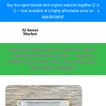
Buy this aged domain and original website togather (2 in
×
1) — now available at a highly affordable price on
age.domains
!
UNITED KINGDOM PASSPORT (2020-
PRESENT) PHOTO LOOK - SAMPLE
TEMPLATES PDF, DOC, XLS AND PSD |
EDITABLE FORMAT