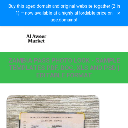
Buy this aged domain and original website togather (2 in
×
1) — now available at a highly affordable price on
age.domains
!
ZAMBIA PASS PHOTO LOOK - SAMPLE
TEMPLATES PDF, DOC, XLS AND PSD |
EDITABLE FORMAT