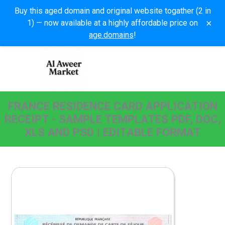
Buy this aged domain and original website togather (2 in
×
1) — now available at a highly affordable price on
age.domains
!
FRANCE RESIDENCE CARD APPLICATION
RECEIPT - SAMPLE TEMPLATES PDF, DOC,
XLS AND PSD | EDITABLE FORMAT