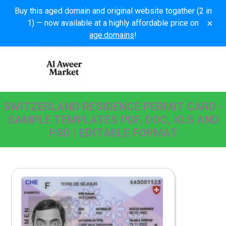
Buy this aged domain and original website togather (2 in
×
1) — now available at a highly affordable price on
age.domains
!
SWITZERLAND RESIDENCE PERMIT CARD -
SAMPLE TEMPLATES PDF, DOC, XLS AND
PSD | EDITABLE FORMAT